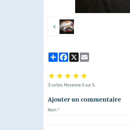
Partager
Facebook
X
Email
★
★
★
★
★
3
votes. Moyenne
5
sur 5.
Ajouter un commentaire
Nom