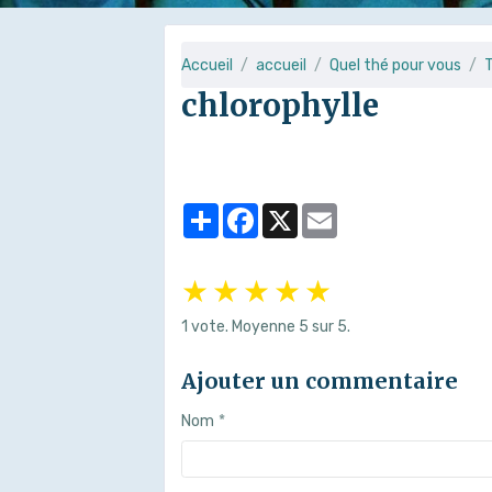
Accueil
accueil
Quel thé pour vous
T
chlorophylle
Partager
Facebook
X
Email
★
★
★
★
★
1
vote. Moyenne
5
sur 5.
Ajouter un commentaire
Nom