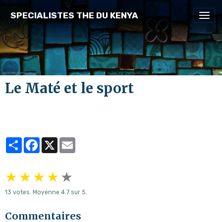
SPECIALISTES THE DU KENYA
Le Maté et le sport
Partager
Facebook
X
Email
★
★
★
★
★
13
votes. Moyenne
4.7
sur 5.
Commentaires