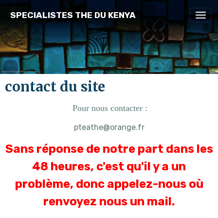
SPECIALISTES THE DU KENYA
contact du site
Pour nous contacter :
pteathe@orange.fr
Sans réponse de notre part dans les
48 heures, c'est qu'il y a un
problème, donc appelez-nous où
renvoyez nous un mail.