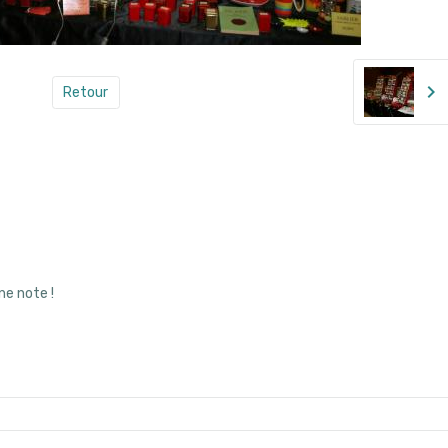
Retour
ne note !