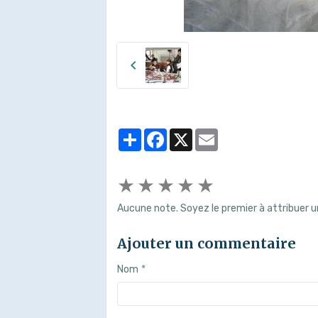
Partager
Facebook
X
Email
★
★
★
★
★
Aucune note. Soyez le premier à attribuer u
Ajouter un commentaire
Nom