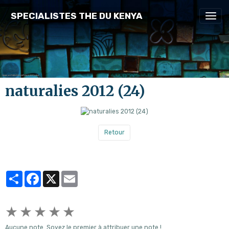
SPECIALISTES THE DU KENYA
naturalies 2012 (24)
Retour
Partager
Facebook
X
Email
★
★
★
★
★
Aucune note. Soyez le premier à attribuer une note !