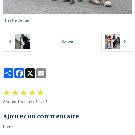
Théatre de rue
Retour
Partager
Facebook
X
Email
★
★
★
★
★
2
votes. Moyenne
5
sur 5.
Ajouter un commentaire
Nom