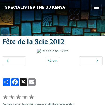
SPECIALISTES THE DU KENYA
Fête de la Scie 2012
Retour
Partager
Facebook
X
Email
★
★
★
★
★
Aucune note. Soyez le premier à attribuer une note !