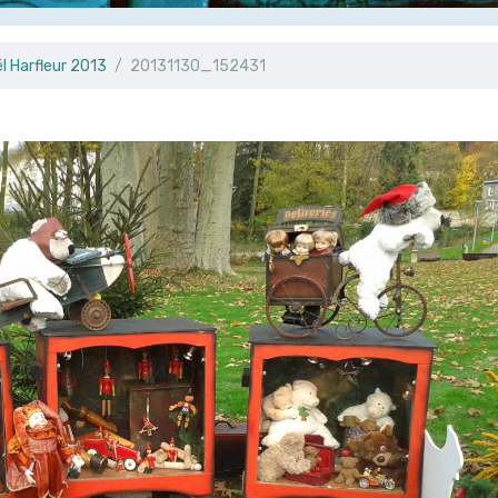
l Harfleur 2013
20131130_152431