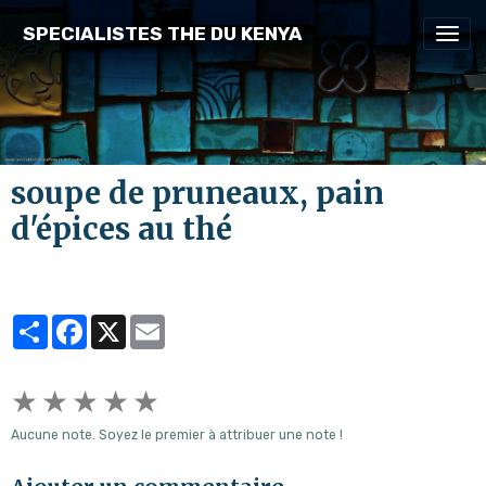
SPECIALISTES THE DU KENYA
soupe de pruneaux, pain
d'épices au thé
Partager
Facebook
X
Email
★
★
★
★
★
Aucune note. Soyez le premier à attribuer une note !